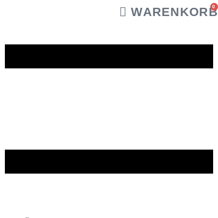
0
WARENKORB